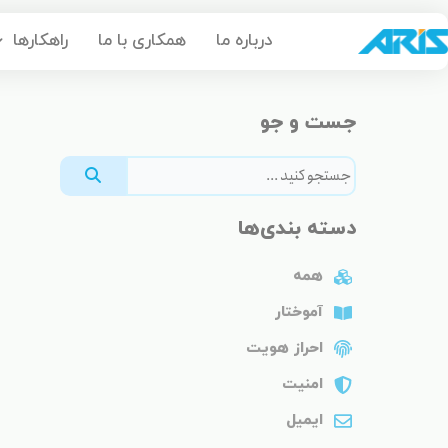
رش
درباره ما
همکاری با ما
راهکارها
ه
حتوا
جست و جو
دسته بندی‌ها
همه
آموختار
احراز هویت
امنیت
ایمیل