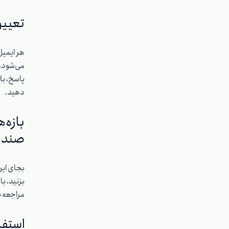
تعیین
هر ایمیل 
می‌شود، 
پاسخ، باز
دهید.
بازه‌
صندو
بجای ای
بزنید، با
مراجعه ب
استفا