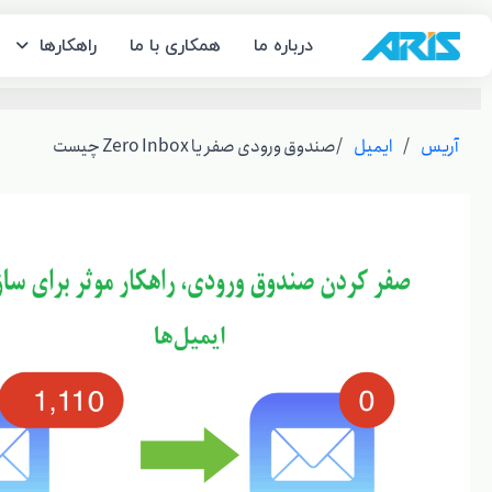
رش
ه
درباره ما
همکاری با ما
راهکارها
حتوا
آریس
/
ایمیل
/
صندوق ورودی صفر یا Zero Inbox چیست