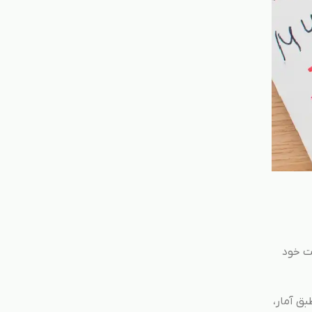
کت خود
بق آمار،