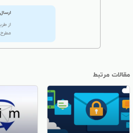
ارسال
از طری
مطرح ن
مقالات مرتبط