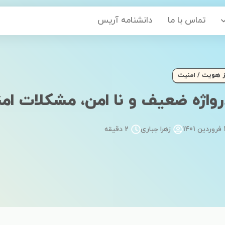
تماس با ما
دانشنامه آریس
 شرکت‌ها
ز هویت
/
امنیت
واژه ضعیف و نا امن، مشکلات ام
140
زهرا جباری
2 دقیقه