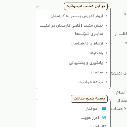
در این مطلب میخوانید
ده
لزوم آموزش بیشتر به کارمندان
نقش مثبت آگاهی کارمندان در امنیت
اظت از
سایبری شرکت‌ها
ی،
ارتباط با کارشناسان
راهکارها
یادگیری و پشتیبانی
ی پیروی
سازمان
برنامه مهاجرت
ین مطالعه اعلام
دسته‌ بندی مقالات
رتباط با امنیت سایبری، خطر نفوذ به اطلاعات خصوصیشان است. اما حدود 33 درصد از
استفاده نمی‌کنند و 17 درصد آنها نیز اعلام کردند که از یک گذرواژه برای 6 حساب
آموختار
احراز هویت
امنیت