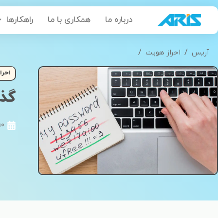
رش
درباره ما
همکاری با ما
راهکارها
ه
حتوا
/
/
آریس
احراز هویت
گذرواژه ضعیف و نا امن، مشکلات امنیتی برای
احرا
گذر
10 فروردین 1