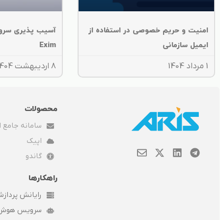
امنیت و حریم خصوصی در استفاده از
آسیب پذیری سرو
ایمیل سازمانی
Exim
1 مرداد 1404
8 اردیبهشت 1404
محصولات
سامانه جامع ار
اپیک
E
X
L
T
گاندو
n
-
i
e
v
t
n
l
راهکارها
e
w
k
e
l
i
e
g
رایانش پردازش س
o
t
d
r
p
t
i
a
سرویس هوش 