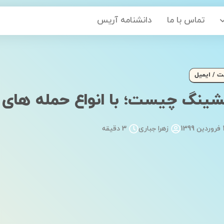
تماس با ما
دانشنامه آریس
شوید
ت
/
ایمیل
ینگ چیست؛ با انواع حمله های
139
زهرا جباری
3 دقیقه