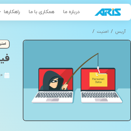
رش
درباره ما
همکاری با ما
راهکارها
ه
حتوا
/
/
آریس
امنیت
فیشینگ چیست؛ با انواع حمله های فیشینگ آشنا 
امنی
فیش
10 فروردین 9