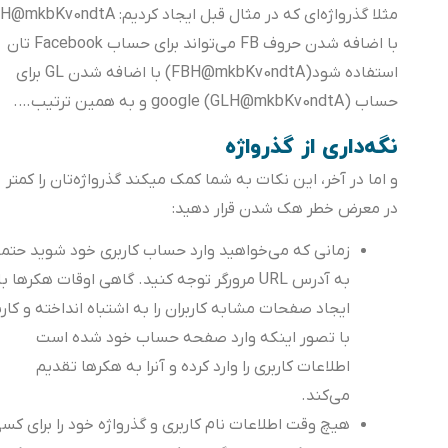
مثلا گذرواژه‌ای که در مثال قبل ایجاد کردیم: H@mkbKv0ndtA
با اضافه شدن حروف FB می‌تواند برای حساب Facebook تان
استفاده شود(FBH@mkbKv0ndtA) با اضافه شدن GL برای
حساب google (GLH@mkbKv0ndtA) و به همین ترتیب….
نگه‌داری از گذرواژه
و اما در آخر، این نکات به شما کمک میکند گذرواژه‌تان را کمتر
در معرض خطر هک شدن قرار دهید:
زمانی که می‌خواهید وارد حساب کاربری خود شوید حتما
به آدرس URL مرورگر توجه کنید. گاهی اوقات هکرها با
ایجاد صفحات مشابه کاربران را به اشتباه انداخته و کاربر
با تصور اینکه وارد صفحه حساب خود شده است
اطلاعات کاربری را وارد کرده و آنرا به هکرها تقدیم
می‌کند.
هیچ وقت اطلاعات نام کاربری و گذرواژه‌ خود را برای کسی