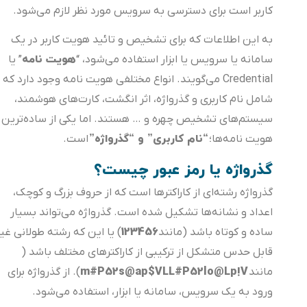
کاربر است برای دسترسی به سرویس مورد نظر لازم می‌شود.
به این اطلاعات که برای تشخیص و تائید هویت کاربر در یک
هویت‌ نامه
سامانه یا سرویس یا ابزار استفاده می‌شود، “
” یا
Credential می‌گویند. انواع مختلفی هویت‌ نامه وجود دارد که
شامل نام کاربری و گذرواژه، اثر انگشت، کارت‌های هوشمند،
سیستم‌های تشخیص چهره و … هستند. اما یکی از ساده‌ترین
“نام کاربری” و “گذرواژه”
هویت نامه‌ها؛
است.
گذرواژه یا رمز عبور چیست؟
گذرواژه رشته‌ای از کاراکترها است که از حروف بزرگ و کوچک،
اعداد و نشانه‌ها تشکیل شده است. گذرواژه می‌تواند بسیار
123456
ساده و کوتاه باشد (مانند
) یا این که رشته طولانی غیر
قابل حدس متشکل از ترکیبی از کاراکترهای مختلف باشد (
m#P52s@ap$VLL#P52lo@Lp!V
مانند
). از گذرواژه برای
ورود به یک سرویس، سامانه یا ابزار، استفاده می‌شود.