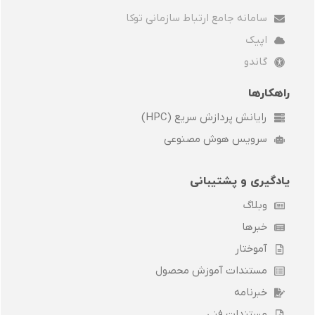
l
i
e
g
سامانه جامع ارتباط سازمانی توکا
o
t
d
r
p
t
i
a
اپیک
e
e
n
m
r
گاندو
راهکارها
رایانش پردازش سریع (HPC)
سرویس هوش مصنوعی
یادگیری و پشتیبانی
وبلاگ
خبرها
آموختار
مستندات آموزش محصول
خبرنامه
مستندات فنی