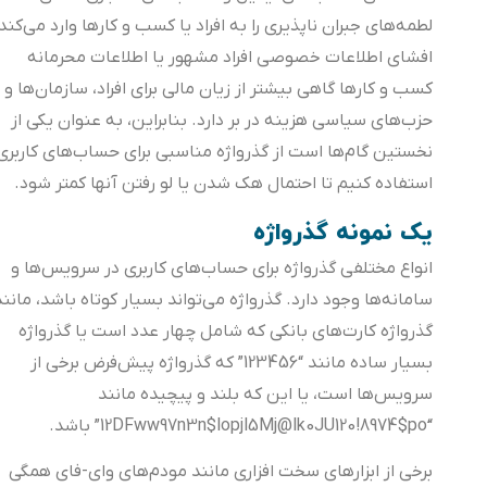
لطمه‌های جبران ناپذیری را به افراد یا کسب و کارها وارد می‌کند.
افشای اطلاعات خصوصی افراد مشهور یا اطلاعات محرمانه
کسب و کارها گاهی بیشتر از زیان مالی برای افراد، سازمان‌ها و
حزب‌های سیاسی هزینه در بر دارد. بنابراین، به عنوان یکی از
نخستین گام‌ها است از گذرواژه‌ مناسبی برای حساب‌های کاربری
استفاده کنیم تا احتمال هک شدن یا لو رفتن آنها کمتر شود.
یک نمونه گذرواژه
انواع مختلفی گذرواژه برای حساب‌های کاربری در سرویس‌ها و
سامانه‌ها وجود دارد. گذرواژه‌ می‌تواند بسیار کوتاه باشد، مانند
گذرواژه کارت‌های بانکی که شامل چهار عدد است یا گذرواژه
بسیار ساده مانند “123456” که گذرواژه پیش‌فرض برخی از
سرویس‌ها است، یا این که بلند و پیچیده مانند
“َ12DFww97n3n$lopjl5Mj@lk0JU120!8974$po” باشد.
برخی از ابزارهای سخت افزاری مانند مودم‌های وای-فای همگی