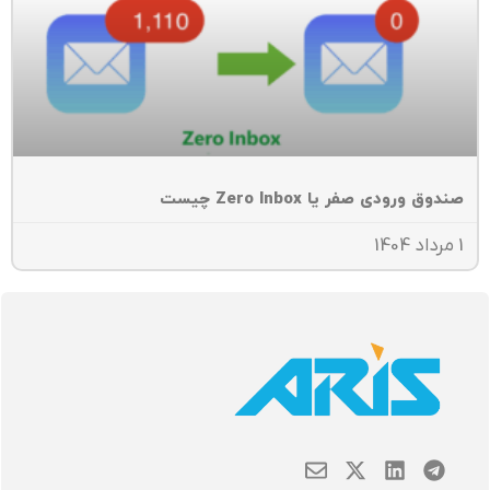
دوق ورودی صفر یا Zero Inbox چیست
E
X
L
T