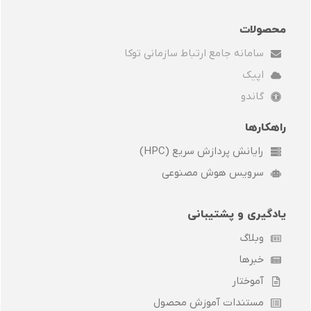
n
-
i
e
v
t
n
l
e
w
k
e
محصولات
l
i
e
g
سامانه جامع ارتباط سازمانی توکا
o
t
d
r
p
t
i
a
اپیک
e
e
n
m
r
گاندو
راهکارها
رایانش پردازش سریع (HPC)
سرویس هوش مصنوعی
یادگیری و پشتیبانی
وبلاگ
خبرها
آموختار
مستندات آموزش محصول