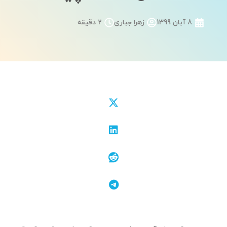
8 آبان 1399
زهرا جباری
2 دقیقه