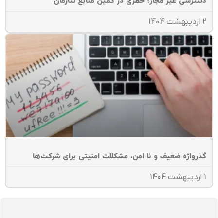
سترسی غیر مجاز؛ خطری در کمین منابع سازمان
140
ذرواژه ضعیف و نا امن، مشکلات امنیتی برای شرکت‌ها