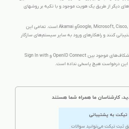
‌های دیگر از طریق یک هویت موجود و با تکیه بر روشهای
بنیاد OpenID شامل اعضایی چون Google, Microsoft, Cisco, Oracle, PayPalو Akamai است. تمامی این
ا متعهد شده‌اند که از استاندارد OpenID پشتیبانی کنند و راهکارهای ورود به سایر سیستم‌های سازگار
این بنیاد از شرکت Apple خواسته است پس از رفع شکاف‌های موجود بین OpenID Connect و Sign In with
ید، کارشناسان ما همراه شما هستند
 تیکت به پشتیبانی
ق ثبت تیکت می‌توانید سوالات