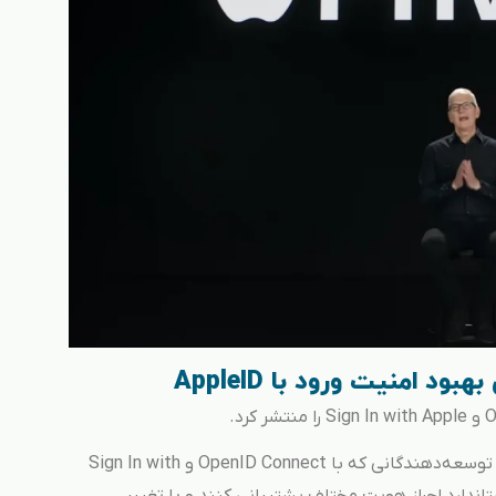
این تفاوتها باعث بوجودآمدن فشار غیرضروری روی توسعه‌دهندگانی که با OpenID Connect و Sign In with