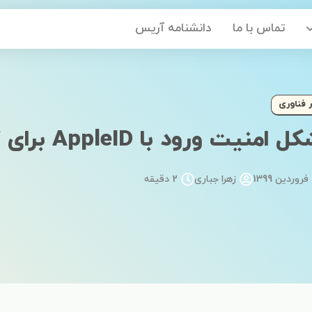
تماس با ما
دانشنامه آریس
ر فناوری
منیت ورود با AppleID برای کاربران آیفون
زهرا جباری
2 دقیقه