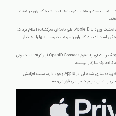
ریق اپل آیدی امن نیست و همین موضوع باعث شده کاربران در معرض
فتد.
بنیاد OpenID در راستای اطاع رسانی شرکت اپل برای امنیت ورود با AppleID، طی نامه‌ای سرگشاده اعلام کرد که
ممکن است امنیت کاربران و حریم خصوصی آنها را به خطر
در این نامه اعلام شده است که ورود از طریق AppleID در ابتدای پلت‌فرم OpenID Connect قرار گرفته است ولی
تفاوت‌های زیادی که بین OpenID Connect و نسخه پیاده‌سازی شده آن در Apple وجود دارد، سبب افزایش
نیتی و نقص حریم خصوصی قرار می‌دهد.