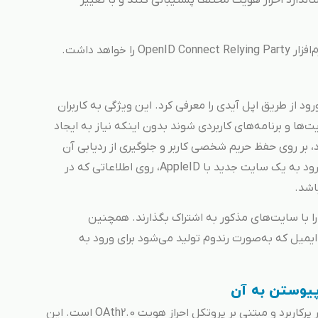
و استاندارد احراز هویت مختلف پشتیبانی کنند و با تغییر
واهد داشت.
 اپل در کنفرانس توسعه‌دهندگان سال 2019، ورود از طریق اپل آیدی را معرفی کرد. این ویژگی به کاربران
ه از AppleID خود وارد وبسایت‌ها و برنامه‌های کاربردی شوند بدون اینکه نیاز به ایجاد
بر روی حفظ حریم شخصی کاربر و جلوگیری از ردیابی آن
تمرکز خواهدداشت و به کاربر اجازه می‌دهد هنگام ورود به یک سایت جدید با AppleID، روی اطلاعاتی که در
اشد.
 را با سایت‌های مذکور به اشتراک بگذارند. همچنین
ایمیل که به‌صورت رندوم تولید می‌شود برای ورود به
OpenID Connect یک پروتکل هویتی مدرن و بسیار پرکاربرد و مبتنی بر پروتکل احراز هویت OAth2.0 است. این