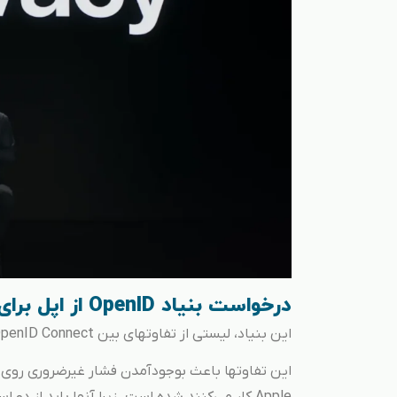
درخواست بنیاد OpenID از اپل برای بهبود امنیت ورود با AppleID
این بنیاد، لیستی از تفاوتهای بین OpenID Connect و Sign In with Apple را منتشر کرد.