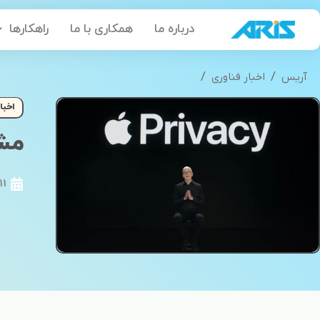
رش
درباره ما
همکاری با ما
راهکارها
ه
حتوا
/
/
آریس
اخبار فناوری
مشکل امنیت ورود با AppleID برای کاربران آیفون
اخبا
مشکل ا
11 فروردین 1399