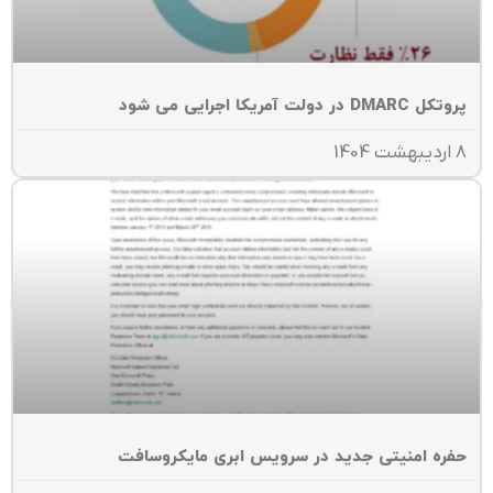
ل DMARC در دولت آمریکا اجرایی می شود
ت 1404
فره امنیتی جدید در سرویس‌ ابری مایکروسافت