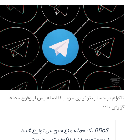
تلگرام در حساب توئیتری خود بلافاصله پس از وقوع حمله
گزارش داد:
DDoS یک حمله منع سرویس توزیع شده
است: تصور کنید ناگهان “بی‌نهایت”