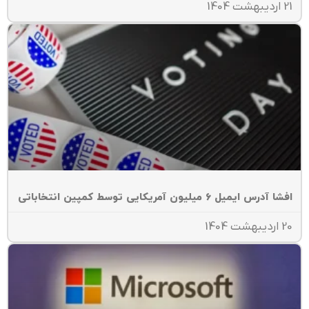
هشت 1404
ا آدرس ایمیل 6 میلیون آمریکایی توسط کمپین انتخاباتی
یبهشت 1404