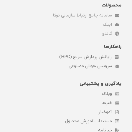
e
w
k
e
محصولات
l
i
e
g
سامانه جامع ارتباط سازمانی توکا
o
t
d
r
p
t
i
a
اپیک
e
e
n
m
r
گاندو
راهکارها
رایانش پردازش سریع (HPC)
سرویس هوش مصنوعی
یادگیری و پشتیبانی
وبلاگ
خبرها
آموختار
مستندات آموزش محصول
خبرنامه