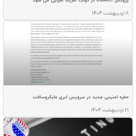
ل DMARC در دولت آمریکا اجرایی می شود
ت 1404
فره امنیتی جدید در سرویس‌ ابری مایکروسافت
هشت 1404