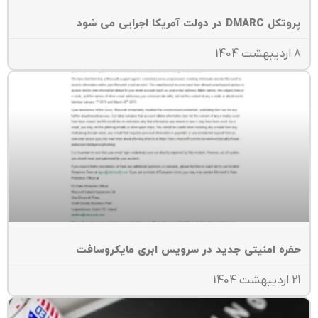
ل DMARC در دولت آمریکا اجرایی می شود
ت 1404
فره امنیتی جدید در سرویس‌ ابری مایکروسافت
هشت 1404