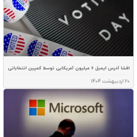
ا آدرس ایمیل 6 میلیون آمریکایی توسط کمپین انتخاباتی
یبهشت 1404