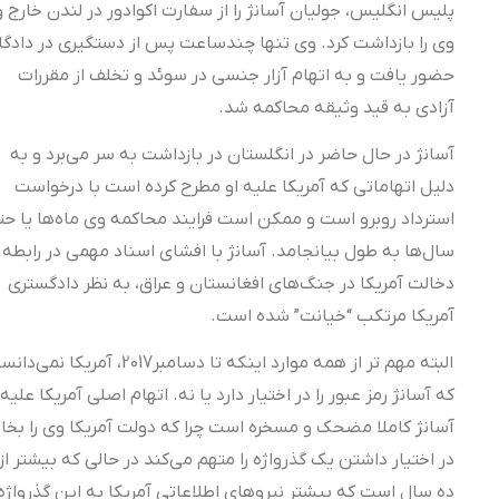
پلیس انگلیس، جولیان آسانژ را از سفارت اکوادور در لندن خارج و
وی را بازداشت کرد. وی تنها چندساعت پس از دستگیری در دادگاه
حضور یافت و به اتهام آزار جنسی در سوئد و تخلف از مقررات
آزادی به قید وثیقه محاکمه شد.
آسانژ در حال حاضر در انگلستان در بازداشت به سر می‌برد و به
دلیل اتهاماتی که آمریکا علیه او مطرح کرده است با درخواست
استرداد روبرو است و ممکن است فرایند محاکمه وی ماه‌ها یا حتی
سال‌ها به طول بیانجامد. آسانژ با افشای اسناد مهمی در رابطه با
دخالت آمریکا در جنگ‌های افغانستان و عراق، به نظر دادگستری
آمریکا مرتکب “خیانت” شده است.
البته مهم تر از همه موارد اینکه تا دسامبر2017، آمریکا نمی‌دانست
که آسانژ رمز عبور را در اختیار دارد یا نه. اتهام اصلی آمریکا علیه
آسانژ کاملا مضحک و مسخره است چرا که دولت آمریکا وی را بخاطر
در اختیار داشتن یک گذرواژه را متهم می‌کند در حالی که بیشتر از
ده سال است که بیشتر نیروهای اطلاعاتی آمریکا به این گذرواژه‌ها