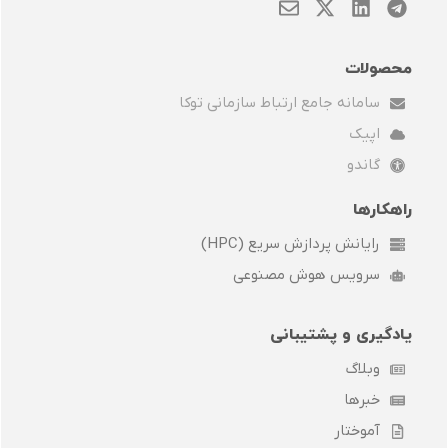
E
X
L
T
n
-
i
e
v
t
n
l
e
w
k
e
محصولات
l
i
e
g
سامانه جامع ارتباط سازمانی توکا
o
t
d
r
p
t
i
a
اپیک
e
e
n
m
r
گاندو
راهکارها
رایانش پردازش سریع (HPC)
سرویس هوش مصنوعی
یادگیری و پشتیبانی
وبلاگ
خبرها
آموختار