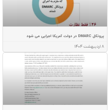
ل DMARC در دولت آمریکا اجرایی می شود
ت 1404