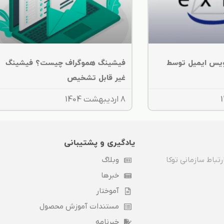
یس ایمیل توسط
فیشینگ هموگراف چیست؟ فیشینگ
غیر قابل تشخیص
8 اردیبهشت 1404
یادگیری و پشتیبانی
تباط سازمانی توکا
وبلاگ
خبرها
آموختار
مستندات آموزش محصول
خبرنامه