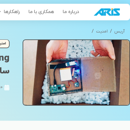
رش
درباره ما
همکاری با ما
راهکارها
ه
حتوا
/
/
آریس
امنیت
Warshiping، روش جدید هکرها برای حمله به اطلاعات سازمان‌
امنی
ساز
10 فروردین 9