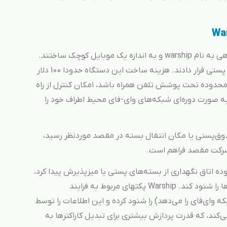
محققان امنیتی برای اثبات کارکرد این روش، دستگاهی به‌ نام warship و به اندازه یک موبایل کوچک ساختند.
سپس آنرا داخل یک‌ بسته قرار داده و درون صندوق‌ پستی قرار دادند. هزینه ساخت این دستگاه حدودا 100 دلار
وده و مادامی که در محدوده تحت پوشش تلفن همراه باشد، امکان کنترل از راه
 به صورت دوره‌ای شبکه‌های وای-فای محیط اطراف خود را
warshi به در ورودی، صندوق‌پستی یا مکان انتقال بسته در مقصد موردنظر رسید،
س شرکت مقصد فراهم است.
ا از در محدوده اتاق‌ نگهداری از بسته‌های پستی یا میزپذیرش پیدا کرد،
قادر است Packet‌های ارسال شده روی این شبکه،‌ها را شنود کند. Warship پکتهای مربوط به فرایند
 به شبکه وای‌فای را می‌دهد) را شنود کرده و این اطلاعات را توسط
کند، که قدرت پردازش بیشتری برای تبدیل کاراکترها به