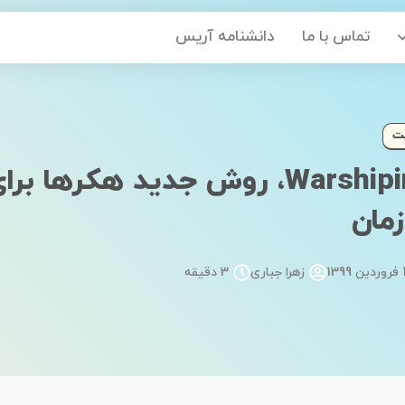
تماس با ما
دانشنامه آریس
ت
Warshiping، روش جدید هکرها 
مان‌
139
زهرا جباری
3 دقیقه