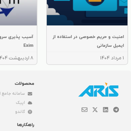
امنیت و حریم خصوصی در استفاده از
آسیب پذیری سرو
ایمیل سازمانی
Exim
1 مرداد 1404
8 اردیبهشت 1404
محصولات
سامانه جامع ار
اپیک
E
X
L
T
گاندو
n
-
i
e
v
t
n
l
راهکارها
e
w
k
e