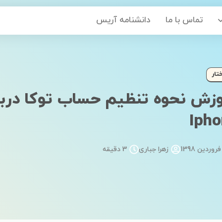
تماس با ما
دانشنامه آریس
ی Iphone
تار
زش نحوه تنظیم حساب توکا دربر
Iph
زهرا جباری
3 دقیقه