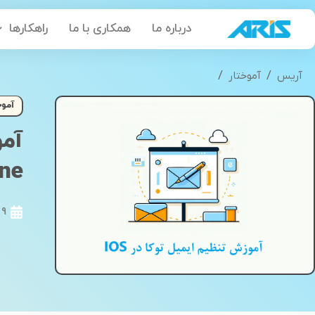
رش
درباره ما
همکاری با ما
راهکارها
ه
حتوا
/
/
آریس
آموختار
آموزش نحوه تنظیم حساب توکا دربرنامه ایمیل گوشی‌ها
آموخ
آمو
one
9 فروردین 1398