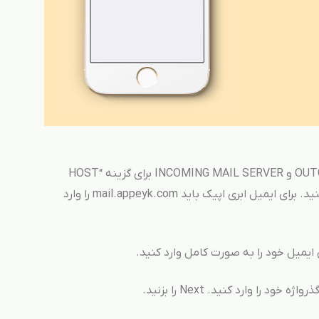
در هر دو قسمت OUTGOING MAIL SERVER و INCOMING MAIL SERVER برای گزینه “HOST
NAME”، آدرس سرور ایمیل خود را وارد کنید. برای ایمیل ابری اپیک باید mail.appeyk.com را وارد