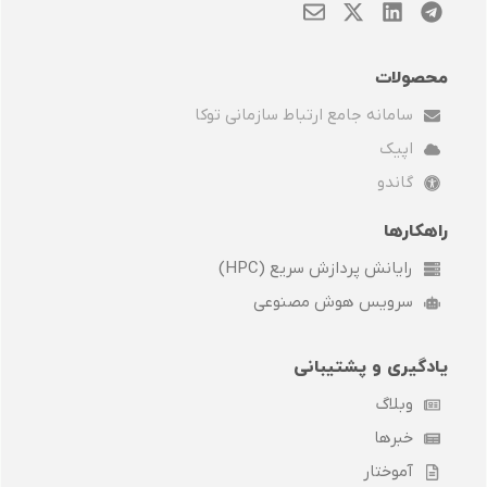
E
X
L
T
n
-
i
e
v
t
n
l
e
w
k
e
محصولات
l
i
e
g
سامانه جامع ارتباط سازمانی توکا
o
t
d
r
p
t
i
a
اپیک
e
e
n
m
r
گاندو
راهکارها
رایانش پردازش سریع (HPC)
سرویس هوش مصنوعی
یادگیری و پشتیبانی
وبلاگ
خبرها
آموختار