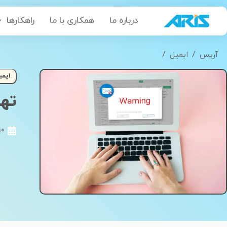
رش
درباره ما
همکاری با ما
راهکارها
ه
حتوا
/
/
آریس
ایمیل
تهدیدات ایمیل و روش های مقابله با آن
ایمی
تهد
10 فروردین 9