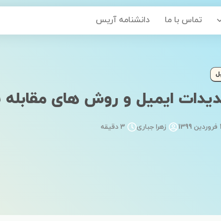
تماس با ما
دانشنامه آریس
ل
یدات ایمیل و روش های مقابله ب
139
زهرا جباری
3 دقیقه