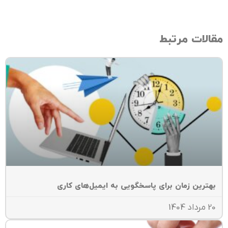
الات مرتبط
هترین زمان برای پاسخگویی به ایمیل‌های کاری
داد 1404