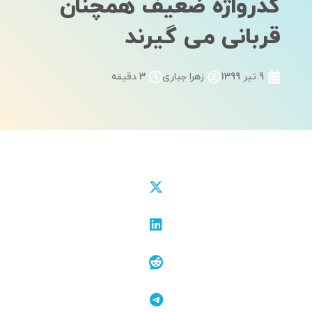
گذرواژه ضعیف همچنان
قربانی می گیرند
9 تیر 1399
زهرا جباری
3 دقیقه