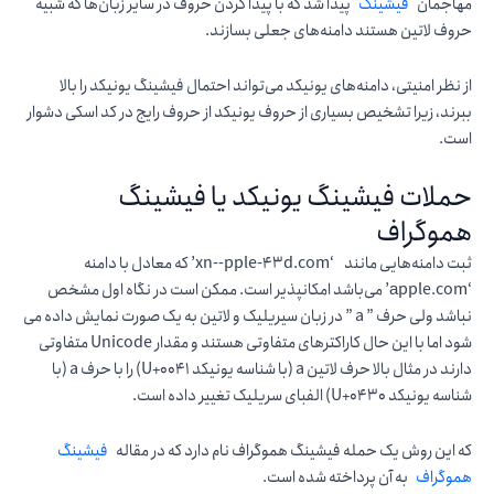
مهاجمان
فیشینگ
پیدا شد که با پیدا کردن حروف در سایر زبان‌ها که شبیه
حروف لاتین هستند دامنه‌های جعلی بسازند.
از نظر امنیتی، دامنه‌های یونیکد می‌تواند احتمال فیشینگ یونیکد را بالا
ببرند، زیرا تشخیص بسیاری از حروف یونیکد از حروف رایج در کد اسکی دشوار
است.
حملات فیشینگ یونیکد یا فیشینگ
هموگراف
ثبت دامنه‌هایی مانند ‘xn--pple-43d.com’ که معادل با دامنه
‘аpple.com’ می‌باشد امکانپذیر است. ممکن است در نگاه اول مشخص
نباشد ولی حرف ” a ” در زبان سیریلیک و لاتین به یک صورت نمایش داده می
شود اما با این حال کاراکترهای متفاوتی هستند و مقدار Unicode متفاوتی
دارند در مثال بالا حرف لاتین a (با شناسه یونیکد U+0041) را با حرف a (با
شناسه یونیکد U+0430) الفبای سریلیک تغییر داده است.
که این روش یک حمله فیشینگ هموگراف نام دارد که در مقاله
فیشینگ
هموگراف
به آن پرداخته شده است.