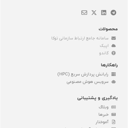
E
X
L
T
n
-
i
e
v
t
n
l
e
w
k
e
محصولات
l
i
e
g
سامانه جامع ارتباط سازمانی توکا
o
t
d
r
p
t
i
a
اپیک
e
e
n
m
گاندو
r
راهکارها
رایانش پردازش سریع (HPC)
سرویس هوش مصنوعی
یادگیری و پشتیبانی
وبلاگ
خبرها
آموختار