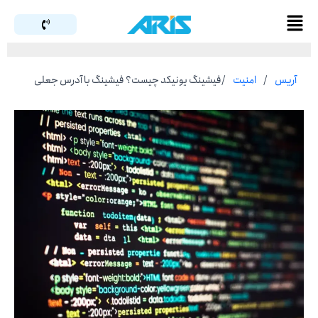
رش
Flyout
ه
Menu
حتوا
آریس
/
امنیت
/
فیشینگ یونیکد چیست؟ فیشینگ با آدرس جعلی