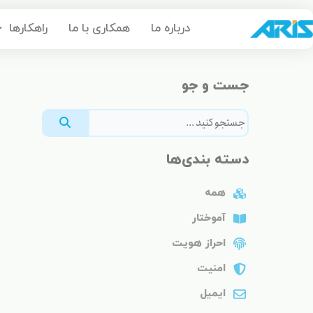
رش
درباره ما
همکاری با ما
راهکارها
ه
حتوا
جست و جو
دسته بندی‌ها
همه
آموختار
احراز هویت
امنیت
ایمیل