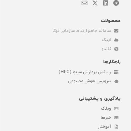
E
X
L
T
n
-
i
e
v
t
n
l
e
w
k
e
محصولات
l
i
e
g
سامانه جامع ارتباط سازمانی توکا
o
t
d
r
p
t
i
a
اپیک
e
e
n
m
r
گاندو
راهکارها
رایانش پردازش سریع (HPC)
سرویس هوش مصنوعی
یادگیری و پشتیبانی
وبلاگ
خبرها
آموختار